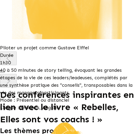
Piloter un projet comme Gustave Eiffel
Durée
1h30
40 à 50 minutes de story telling, évoquant les grandes
étapes de la vie de ces leaders/leadeuses, complétés par
une synthèse pratique des "conseils", transposables dans la
Des conférences inspirantes en
vie des managers/participants.
Mode : Présentiel ou distanciel
lien avec le livre « Rebelles,
Langue : Français, Anglais
Elles sont vos coachs ! »
Les thèmes proposés